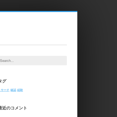
earch
or:
タグ
リサーチ
確認
経験
最近のコメント