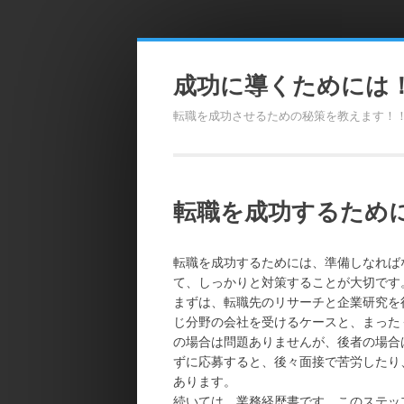
Skip
to
成功に導くためには
content
転職を成功させるための秘策を教えます！
転職を成功するため
転職を成功するためには、準備しなれば
て、しっかりと対策することが大切です
まずは、転職先のリサーチと企業研究を
じ分野の会社を受けるケースと、まった
の場合は問題ありませんが、後者の場合
ずに応募すると、後々面接で苦労したり
あります。
続いては、業務経歴書です。このステッ