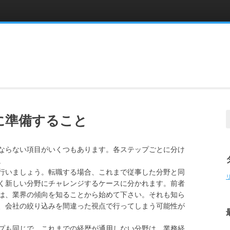
！
！
S
に準備すること
f
ならない項目がいくつもあります。各ステップごとに分け
。
行いましょう。転職する場合、これまで従事した分野と同
く新しい分野にチャレンジするケースに分かれます。前者
は、業界の傾向を知ることから始めて下さい。それも知ら
、会社の絞り込みを間違った視点で行ってしまう可能性が
プも同じで、これまでの経歴が通用しない分野は、業務経